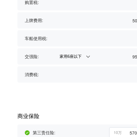
购置税:
上牌费用:
5
车船使用税:
交强险:
9
消费税:
商业保险
第三责任险:
570
10万