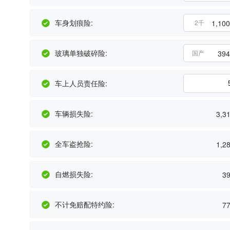
车身划痕险:
1,100
2千
玻璃单独破碎险:
394
国产
车上人员责任险:
车辆损失险:
3,3
全车盗抢险:
1,2
自燃损失险:
3
不计免赔配特约险:
7