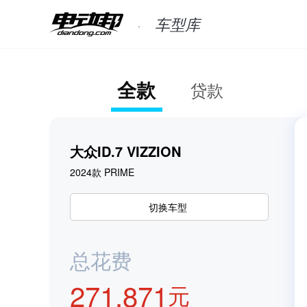
1
2
1
车型库
2
3
2
全款
贷款
3
4
3
4
5
4
大众ID.7 VIZZION
2024款 PRIME
0
5
6
5
切换车型
1
6
0
7
6
0
总花费
2
7
1
,
8
7
1
元