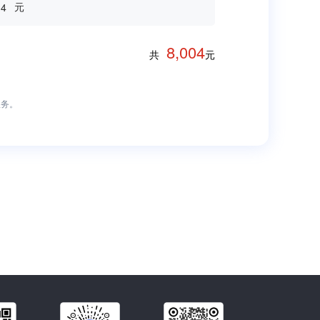
元
14
8,004
共
元
服务。