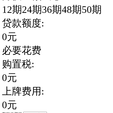
12期
24期
36期
48期
50期
贷款额度:
0
元
必要花费
购置税:
0
元
上牌费用:
0
元