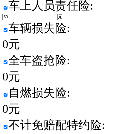
车上人员责任险:
元
车辆损失险:
0
元
全车盗抢险:
0
元
自燃损失险:
0
元
不计免赔配特约险: