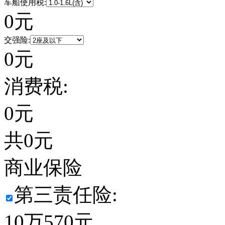
车船使用税:
0
元
交强险:
0
元
消费税:
0
元
共
0
元
商业保险
第三责任险:
10万
570
元