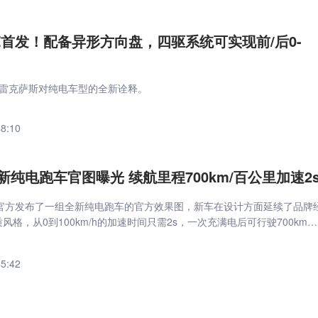
Z首发！配备异形方向盘，四驱系统可实现前/后0-
！
着雷克萨斯对纯电车型的全新诠释。
48:10
纯电跑车官图曝光 续航里程700km/百公里加速2
官方发布了一组全新纯电跑车的官方效果图，新车在设计方面延续了品牌
质风格，从0到100km/h的加速时间只需2s，一次充满电后可行驶700km以
45:42