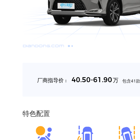
40.50-61.90
万
厂商指导价 :
包含41款
特色配置