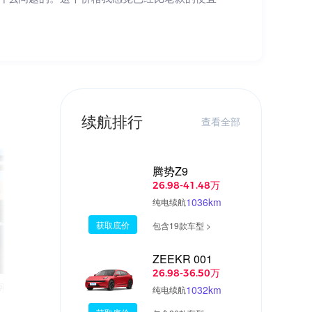
。
续航排行
查看全部
腾势Z9
26.98-41.48万
1036km
纯电续航
获取底价
包含19款车型 >
ZEEKR 001
04:51
04:3
26.98-36.50万
评测-内饰篇
雷克萨斯RX450h视频评测-外观篇
1032km
纯电续航