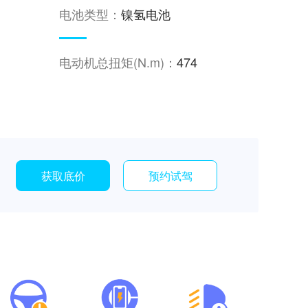
电池类型：
镍氢电池
电动机总扭矩(N.m)：
474
获取底价
预约试驾