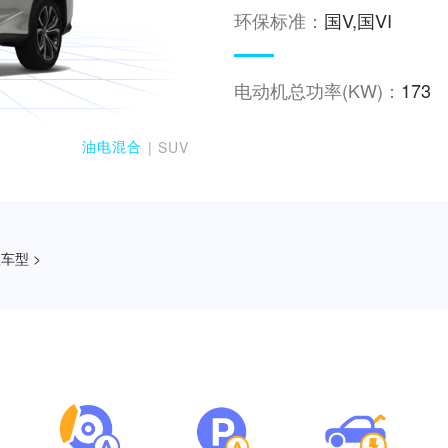
环保标准：
国V,国VI
电动机总功率(KW)：
173
油电混合
| SUV
车型 >