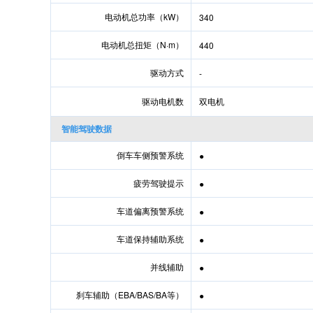
电动机总功率（kW）
340
电动机总扭矩（N·m）
440
驱动方式
-
驱动电机数
双电机
智能驾驶数据
倒车车侧预警系统
●
疲劳驾驶提示
●
车道偏离预警系统
●
车道保持辅助系统
●
并线辅助
●
刹车辅助（EBA/BAS/BA等）
●