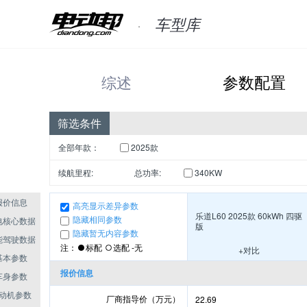
车型库
综述
参数配置
筛选条件
全部年款：
2025款
续航里程:
总功率:
340KW
报价信息
高亮显示差异参数
乐道L60 2025款 60kWh 四驱
电核心数据
隐藏相同参数
版
隐藏暂无内容参数
能驾驶数据
注：
标配
选配 -无
+对比
基本参数
报价信息
车身参数
动机参数
厂商指导价（万元）
22.69