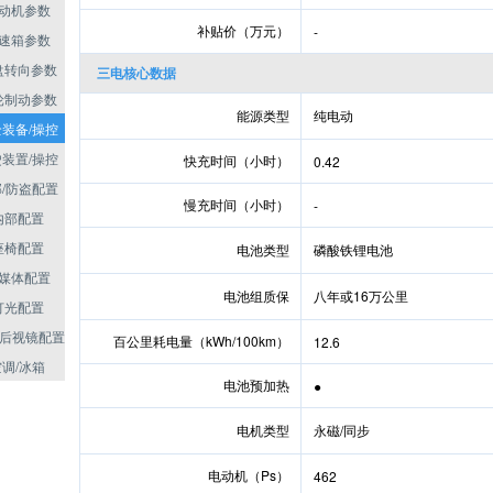
动机参数
补贴价（万元）
-
速箱参数
盘转向参数
三电核心数据
轮制动参数
能源类型
纯电动
装备/操控
装置/操控
快充时间（小时）
0.42
/防盗配置
慢充时间（小时）
-
内部配置
座椅配置
电池类型
磷酸铁锂电池
媒体配置
电池组质保
八年或16万公里
灯光配置
/后视镜配置
百公里耗电量（kWh/100km）
12.6
空调/冰箱
电池预加热
●
电机类型
永磁/同步
电动机（Ps）
462