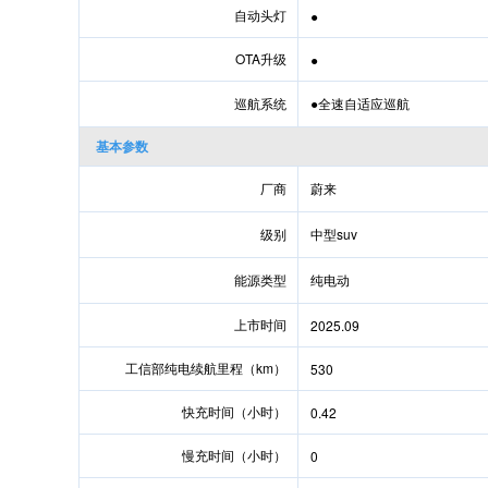
自动头灯
●
OTA升级
●
巡航系统
●全速自适应巡航
基本参数
厂商
蔚来
级别
中型suv
能源类型
纯电动
上市时间
2025.09
工信部纯电续航里程（km）
530
快充时间（小时）
0.42
慢充时间（小时）
0