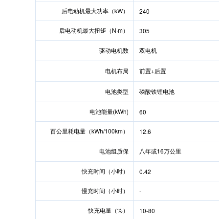
后电动机最大功率（kW）
240
后电动机最大扭矩（N·m）
305
驱动电机数
双电机
电机布局
前置+后置
电池类型
磷酸铁锂电池
电池能量(kWh)
60
百公里耗电量（kWh/100km）
12.6
电池组质保
八年或16万公里
快充时间（小时）
0.42
慢充时间（小时）
-
快充电量（%）
10-80