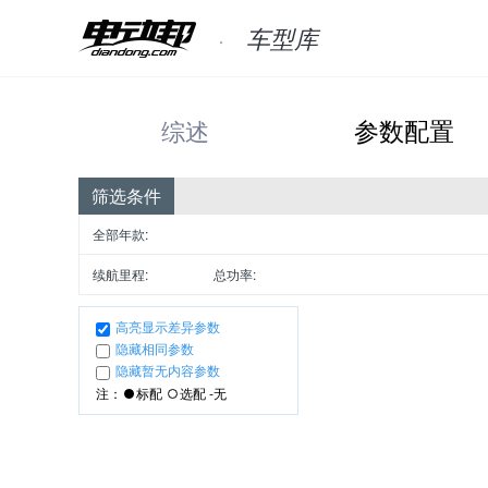
车型库
综述
参数配置
筛选条件
全部年款:
续航里程:
总功率:
高亮显示差异参数
隐藏相同参数
隐藏暂无内容参数
注：
标配
选配 -无