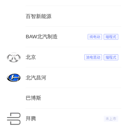
百智新能源
BAW北汽制造
北京
北汽昌河
巴博斯
拜腾