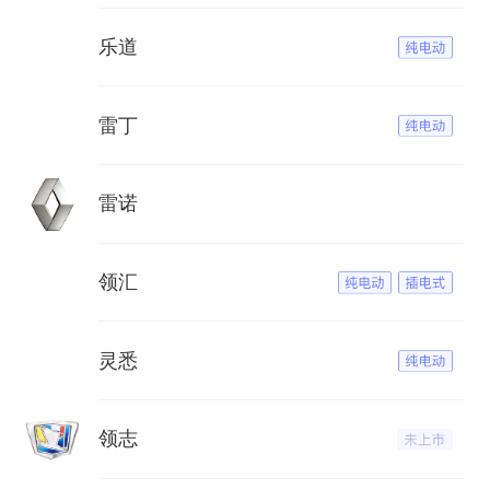
乐道
雷丁
雷诺
领汇
灵悉
领志