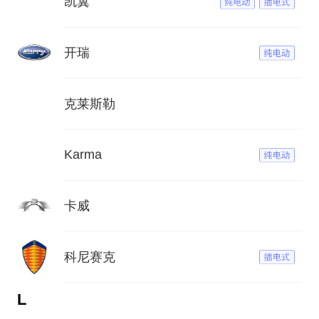
凯翼
开瑞
克莱斯勒
Karma
卡威
科尼赛克
L