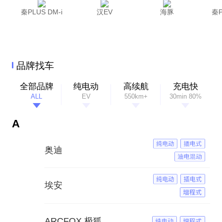
秦PLUS DM-i
汉EV
海豚
秦P
品牌找车
全部品牌
纯电动
高续航
充电快
ALL
EV
550km+
30min 80%
A
奥迪
埃安
ARCFOX 极狐