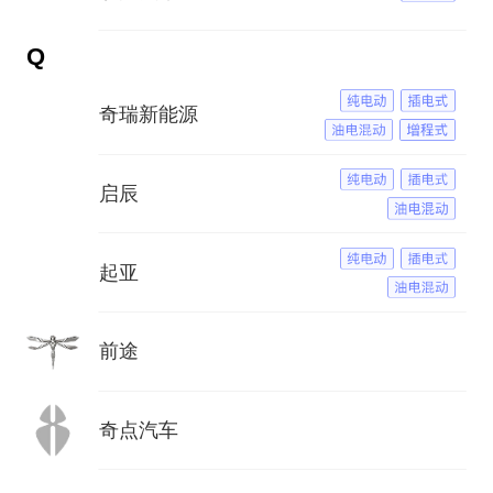
Q
奇瑞新能源
启辰
起亚
前途
奇点汽车