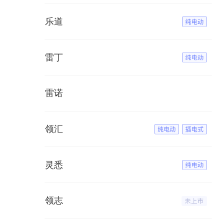
乐道
雷丁
雷诺
领汇
灵悉
领志