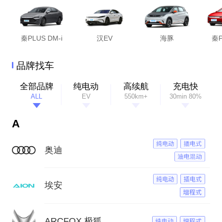
秦PLUS DM-i
汉EV
海豚
秦P
品牌找车
全部品牌
纯电动
高续航
充电快
ALL
EV
550km+
30min 80%
A
奥迪
埃安
ARCFOX 极狐