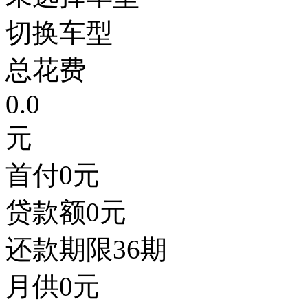
切换车型
总花费
0.0
元
首付
0
元
贷款额
0
元
还款期限
36期
月供
0
元