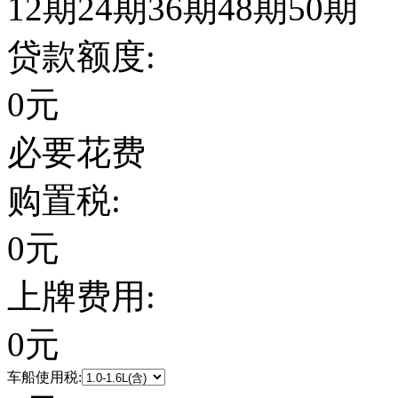
12期
24期
36期
48期
50期
贷款额度:
0
元
必要花费
购置税:
0
元
上牌费用:
0
元
车船使用税: