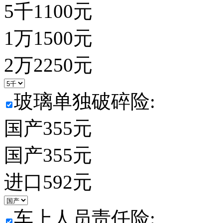
5千
1100
元
1万
1500
元
2万
2250
元
玻璃单独破碎险:
国产
355
元
国产
355
元
进口
592
元
车上人员责任险: