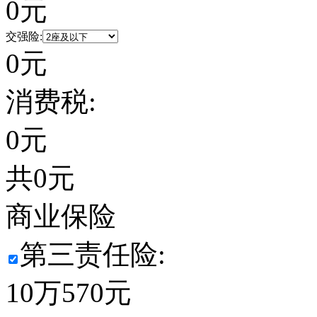
0
元
交强险:
0
元
消费税:
0
元
共
0
元
商业保险
第三责任险:
10万
570
元