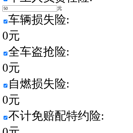
元
车辆损失险:
0
元
全车盗抢险:
0
元
自燃损失险:
0
元
不计免赔配特约险:
0
元