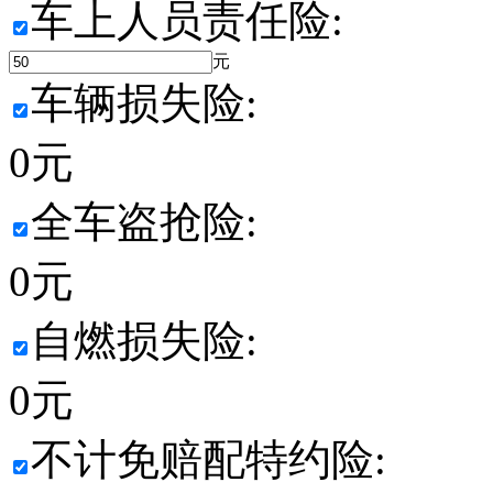
车上人员责任险:
元
车辆损失险:
0
元
全车盗抢险:
0
元
自燃损失险:
0
元
不计免赔配特约险: