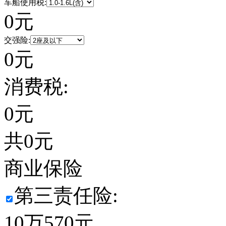
车船使用税:
0
元
交强险:
0
元
消费税:
0
元
共
0
元
商业保险
第三责任险:
10万
570
元