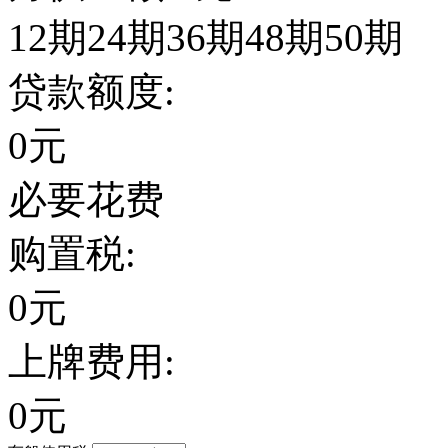
12期
24期
36期
48期
50期
贷款额度:
0
元
必要花费
购置税:
0
元
上牌费用:
0
元