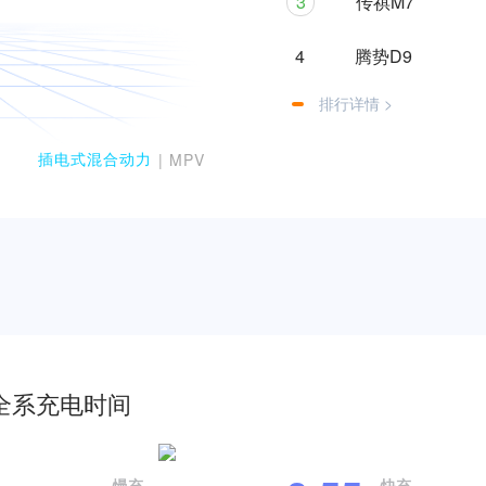
3
传祺M7
4
腾势D9
排行详情 >
插电式混合动力
| MPV
全系充电时间