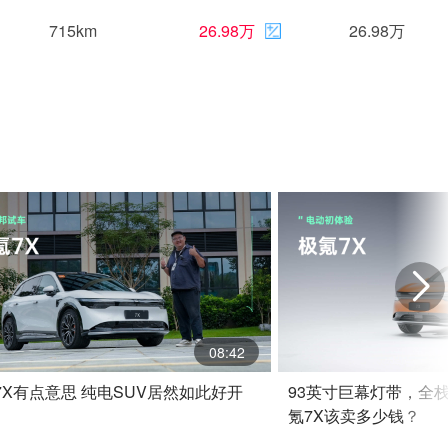
715km
26.98万
26.98万
08:42
7X有点意思 纯电SUV居然如此好开
93英寸巨幕灯带，全栈
氪7X该卖多少钱？