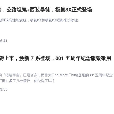
起售，公路坦氪+西装暴徒，极氪8X正式登场
BBA高性能旗舰，极氪8X和极氪8X曜影来势够猛。
56:41
上市，焕新 7 系登场，001 五周年纪念版致敬用
『猎装宇宙』已经夯实，而作为One More Thing登场的001五周年纪念
宇宙』多了几分情怀，你受得了吗？
23:55