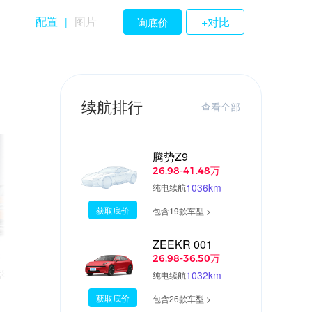
配置
图片
+对比
询底价
|
续航排行
查看全部
腾势Z9
26.98-41.48万
1036km
纯电续航
获取底价
包含19款车型 >
ZEEKR 001
07:50
02:3
26.98-36.50万
800V高压平台，极
毛孩子的专属座驾：给宠物家长的选车
1032km
纯电续航
南
获取底价
包含26款车型 >