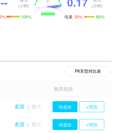
--
0.17
慢充
快充
(小时)
(小时)
电量
0%
100%
30%
80%
PK车型对比表
相关信息
配置
图片
+对比
询底价
|
配置
图片
+对比
询底价
|