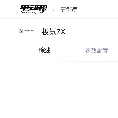
车型库
极氪7X
综述
参数配置