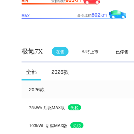
605
km
最低续航
MIN
802
km
最高续航
MAX
极氪7X
在售
即将上市
已停售
全部
2026款
2026款
75kWh 后驱MAX版
免税
103kWh 后驱MAX版
免税