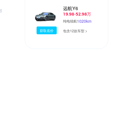
远航Y6
部
19.98-52.98万
1020km
纯电续航
获取底价
包含12款车型 >