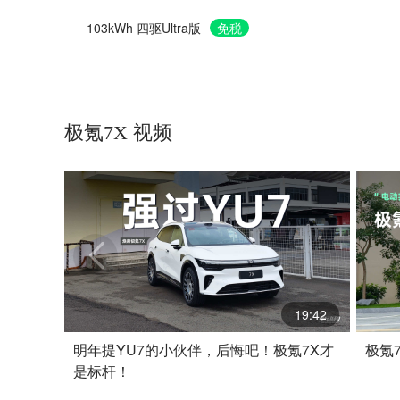
103kWh 四驱Ultra版
免税
极氪7X 视频
19:42
明年提YU7的小伙伴，后悔吧！极氪7X才
极氪
是标杆！