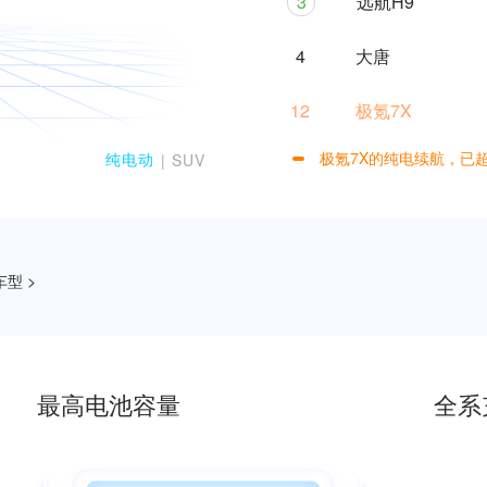
3
远航H9
4
大唐
12
极氪7X
极氪7X的纯电续航，已超
纯电动
| SUV
0
1
2
0
型 >
3
1
4
2
最高电池容量
全系
5
3
6
4