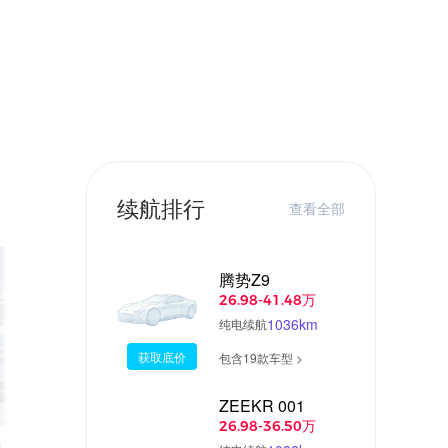
续航排行
查看全部
腾势Z9
26.98-41.48万
1036km
纯电续航
获取底价
包含19款车型 >
ZEEKR 001
13:11
04:4
26.98-36.50万
4X的续航达成率真
运动个性+实用空间，丰田bZ全新概念