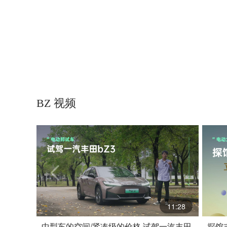
BZ 视频
11:28
中型车的空间/紧凑级的价格 试驾一汽丰田
探馆