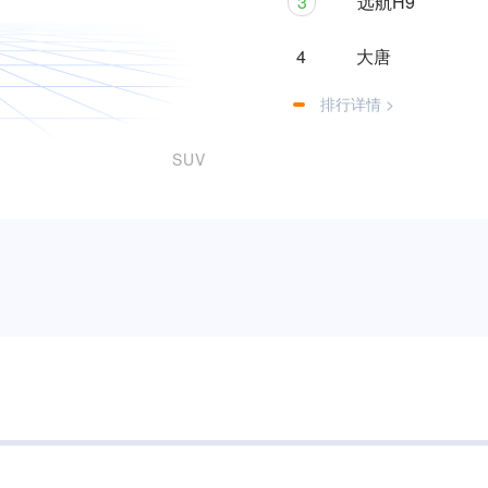
3
远航H9
4
大唐
排行详情 >
SUV