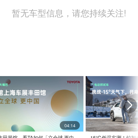
暂无车型信息，请您持续关注!
04:14
丰田展馆，看TA如何「立全球·更中
-15℃低温实测！铂智