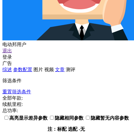
电动邦用户
退出
登录
广告
综述
参数配置
图片
视频
文章
测评
筛选条件
重置筛选条件
全部年款:
续航里程:
总功率:
高亮显示差异参数
隐藏相同参数
隐藏暂无内容参数
注：
标配
选配 -无