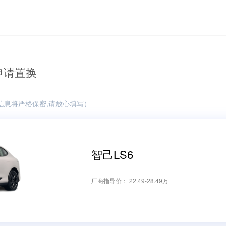
申请置换
信息将严格保密,请放心填写）
智己LS6
厂商指导价：
22.49-28.49万