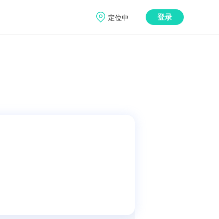
定位中
登录