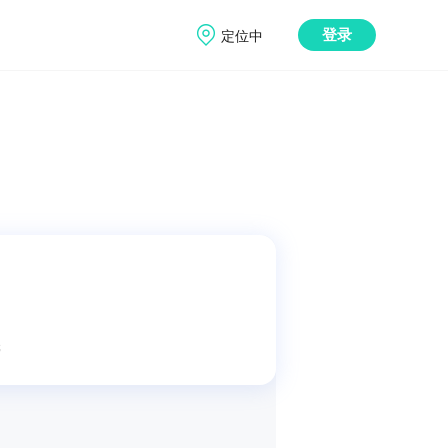
定位中
登录
元