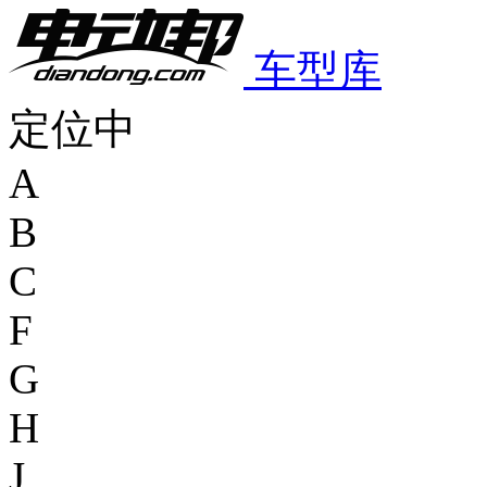
车型库
定位中
A
B
C
F
G
H
J