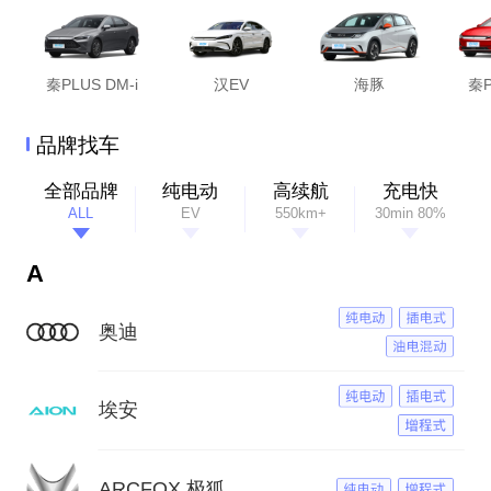
秦PLUS DM-i
汉EV
海豚
秦P
品牌找车
全部品牌
纯电动
高续航
充电快
ALL
EV
550km+
30min 80%
A
奥迪
埃安
ARCFOX 极狐