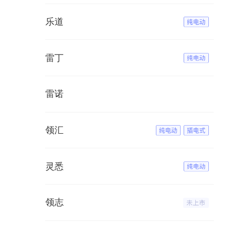
乐道
雷丁
雷诺
领汇
灵悉
领志